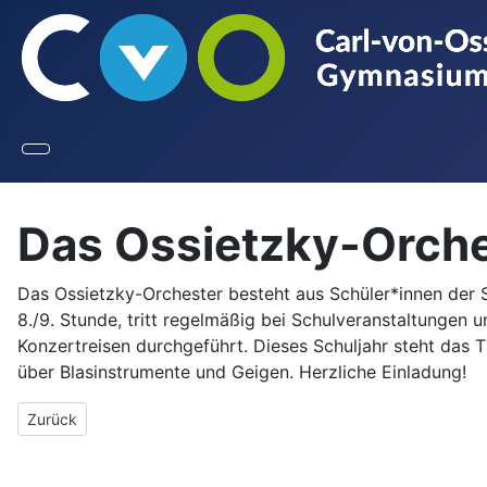
Das Ossietzky-Orch
Das Ossietzky-Orchester besteht aus Schüler*innen der S
8./9. Stunde, tritt regelmäßig bei Schulveranstaltungen 
Konzertreisen durchgeführt. Dieses Schuljahr steht das T
über Blasinstrumente und Geigen. Herzliche Einladung!
Vorheriger Beitrag: Die FIP-AG stellt sich vor
Zurück