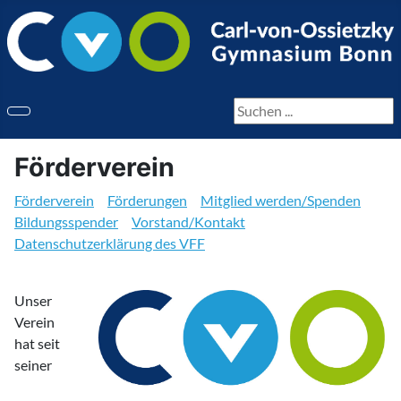
Seite durchsuchen
Förderverein
Förderverein
Förderungen
Mitglied werden/Spenden
Bildungsspender
Vorstand/Kontakt
Datenschutzerklärung des VFF
Unser
Verein
hat seit
seiner