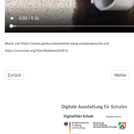
Musik von https://www.geräuschesammler.de/gruselgeraeusche und
https://ccmixter.org/files/Robbero/64913
Vorheriger Beitrag: Das Ossietzky-Orchester
Nächster B
Zurück
Weiter
Impressum
Datenschutzerklärung