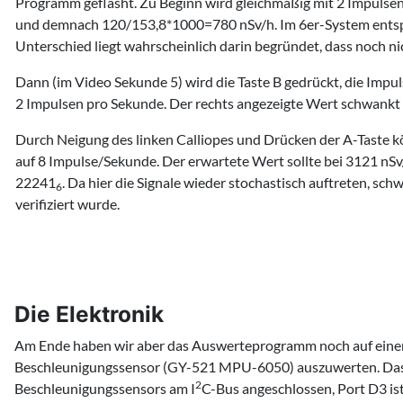
Programm geflasht. Zu Beginn wird gleichmäßig mit 2 Impulsen
und demnach 120/153,8*1000=780 nSv/h. Im 6er-System entspr
Unterschied liegt wahrscheinlich darin begründet, dass noch n
Dann (im Video Sekunde 5) wird die Taste B gedrückt, die Imp
2 Impulsen pro Sekunde. Der rechts angezeigte Wert schwankt 
Durch Neigung des linken Calliopes und Drücken der A-Taste k
auf 8 Impulse/Sekunde. Der erwartete Wert sollte bei 3121 nSv/
22241
. Da hier die Signale wieder stochastisch auftreten, s
6
verifiziert wurde.
Die Elektronik
Am Ende haben wir aber das Auswerteprogramm noch auf einen
Beschleunigungssensor (GY-521 MPU-6050) auszuwerten. Da
2
Beschleunigungssensors am I
C-Bus angeschlossen, Port D3 is