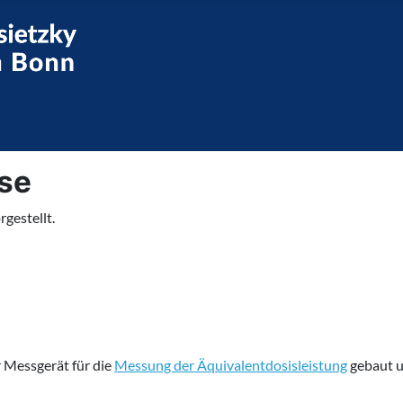
sse
rgestellt.
r Messgerät für die
Messung der Äquivalentdosisleistung
gebaut u