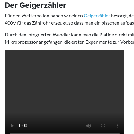
Der Geigerzähler
Für den Wetterballon haben wir einen
Geigerzähler
besorgt, de
400V für das Zählrohr erzeugt, so dass man ein bisschen aufpa
Durch den integrierten Wandler kann man die Platine direkt mi
Mikroprozessor angefangen, die ersten Experimente zur Vorber