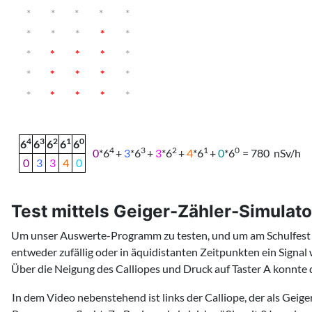
*
*
*
*
*
*
*
*
*
*
*
*
*
*
*
*
*
*
*
*
*
*
*
*
*
4
3
2
1
0
6
6
6
6
6
4
3
2
1
0
0
*6
+
3
*6
+
3
*6
+
4
*6
+
0
*6
= 780 nSv/h
0
3
3
4
0
Test mittels Geiger-Zähler-Simulato
Um unser Auswerte-Programm zu testen, und um am Schulfest u
entweder zufällig oder in äquidistanten Zeitpunkten ein Signal
Über die Neigung des Calliopes und Druck auf Taster A konnte d
In dem Video nebenstehend ist links der Calliope, der als Geige