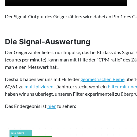
Der Signal-Output des Geigerzählers wird dabei an Pin 1 des C
Die Signal-Auswertung
Der Geigerzähler liefert nur Impulse, das heißt, dass das Signal
(
c
ounts
p
er
m
inute), kann man mit Hilfe der "CPM ratio" des Z
man einen Messwert hat...
Deshalb haben wir uns mit Hilfe der
geometrischen Reihe
überl
60/61 zu
multiplizieren
. Dahinter steckt wohl ein
Filter mit un
haben wir uns überlegt, unseren Filter experimentell zu überpr
Das Endergebnis ist
hier
zu sehen: