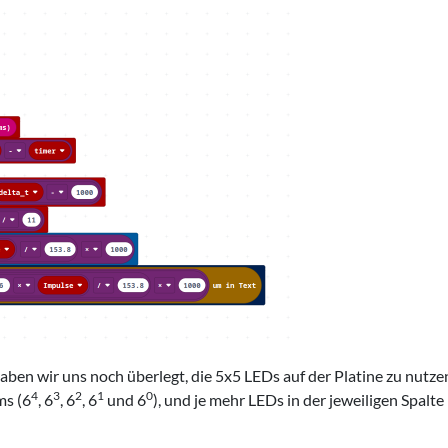
ben wir uns noch überlegt, die 5x5 LEDs auf der Platine zu nutz
4
3
2
1
0
ms (6
, 6
, 6
, 6
und 6
), und je mehr LEDs in der jeweiligen Spalte