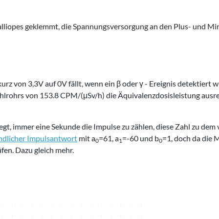
alliopes geklemmt, die Spannungsversorgung an den Plus- und Min
 kurz von 3,3V auf 0V fällt, wenn ein β oder γ - Ereignis detektier
ählrohrs von 153.8 CPM/(μSv/h) die Äquivalenzdosisleistung ausre
egt, immer eine Sekunde die Impulse zu zählen, diese Zahl zu de
endlicher Impulsantwort
mit a
=61, a
=-60 und b
=1, doch da die 
0
1
0
üfen. Dazu gleich mehr.