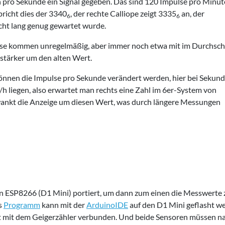
 pro Sekunde ein Signal gegeben. Das sind 120 Impulse pro Minut
icht dies der 3340
, der rechte Calliope zeigt 3335
an, der
6
6
icht lang genug gewartet wurde.
ulse kommen unregelmäßig, aber immer noch etwa mit im Durchsch
stärker um den alten Wert.
önnen die Impulse pro Sekunde verändert werden, hier bei Sekun
h liegen, also erwartet man rechts eine Zahl im 6er-System von
chwankt die Anzeige um diesen Wert, was durch längere Messungen
 ESP8266 (D1 Mini) portiert, um dann zum einen die Messwerte z
s
Programm
kann mit der
ArduinoIDE
auf den D1 Mini geflasht w
t mit dem Geigerzähler verbunden. Und beide Sensoren müssen nat