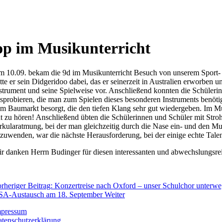
op im Musikunterricht
 10.09. bekam die 9d im Musikunterricht Besuch von unserem Sport
tte er sein Didgeridoo dabei, das er seinerzeit in Australien erworben u
strument und seine Spielweise vor. Anschließend konnten die Schülerin
sprobieren, die man zum Spielen dieses besonderen Instruments benötig
m Baumarkt besorgt, die den tiefen Klang sehr gut wiedergeben. Im M
t zu hören! Anschließend übten die Schülerinnen und Schüler mit Stro
rkularatmung, bei der man gleichzeitig durch die Nase ein- und den 
zuwenden, war die nächste Herausforderung, bei der einige echte Tale
r danken Herrn Budinger für diesen interessanten und abwechslungsrei
rheriger Beitrag: Konzertreise nach Oxford – unser Schulchor unterw
SA-Austausch am 18. September
Weiter
mpressum
tenschutzerklärung