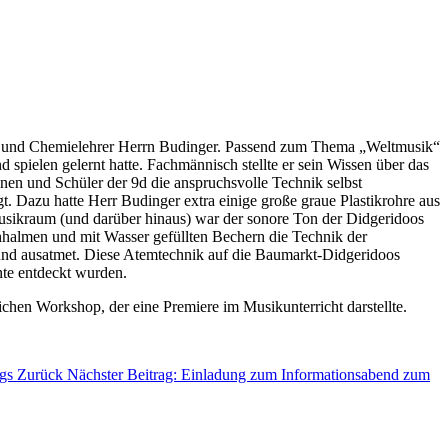
- und Chemielehrer Herrn Budinger. Passend zum Thema „Weltmusik“
nd spielen gelernt hatte. Fachmännisch stellte er sein Wissen über das
nen und Schüler der 9d die anspruchsvolle Technik selbst
t. Dazu hatte Herr Budinger extra einige große graue Plastikrohre aus
usikraum (und darüber hinaus) war der sonore Ton der Didgeridoos
hhalmen und mit Wasser gefüllten Bechern die Technik der
Mund ausatmet. Diese Atemtechnik auf die Baumarkt-Didgeridoos
nte entdeckt wurden.
chen Workshop, der eine Premiere im Musikunterricht darstellte.
egs
Zurück
Nächster Beitrag: Einladung zum Informationsabend zum