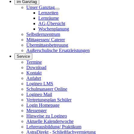
im Ganztag
Unser Ganztag
Lernzeiten
Lernräume
AG-Übersicht
Wochenplanung
Selbstlernzentrum
Mittagessen/ Caterer
Übermittagsbetreuung
Außerschulische Ersatzleistungen
Service
Termine
Download
Kontakt
Anfahrt
Logineo LMS
Schulmanager Online
Logineo Mail
Vertretungsplan Schüler
Login Homepage
Messenger
Hinweise zu Logineo
Aktuelle Kalenderwoche
Lehrerausbildung/ Praktikum
AstraDirekt - Schließfachvermietung