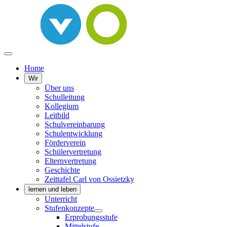
Home
Wir
Über uns
Schulleitung
Kollegium
Leitbild
Schulvereinbarung
Schulentwicklung
Förderverein
Schülervertretung
Elternvertretung
Geschichte
Zeittafel Carl von Ossietzky
lernen und leben
Unterricht
Stufenkonzepte
Erprobungsstufe
Mittelstufe