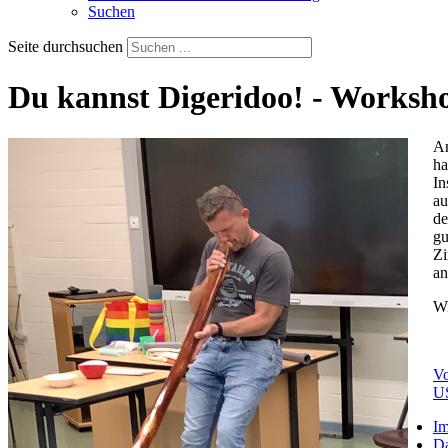
Suchen
Seite durchsuchen
Du kannst Digeridoo! - Worksh
Am
ha
In
au
de
gu
Zi
an
Wi
Vo
U
I
Da