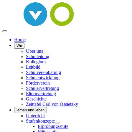
Home
Wir
Über uns
Schulleitung
Kollegium
Leitbild
Schulvereinbarung
Schulentwicklung
Förderverein
Schülervertretung
Elternvertretung
Geschichte
Zeittafel Carl von Ossietzky
lernen und leben
Unterricht
Stufenkonzepte
Erprobungsstufe
Mittelstufe