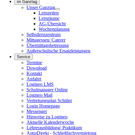
im Ganztag
Unser Ganztag
Lernzeiten
Lernräume
AG-Übersicht
Wochenplanung
Selbstlernzentrum
Mittagessen/ Caterer
Übermittagsbetreuung
Außerschulische Ersatzleistungen
Service
Termine
Download
Kontakt
Anfahrt
Logineo LMS
Schulmanager Online
Logineo Mail
Vertretungsplan Schüler
Login Homepage
Messenger
Hinweise zu Logineo
Aktuelle Kalenderwoche
Lehrerausbildung/ Praktikum
AstraDirekt - Schließfachvermietung